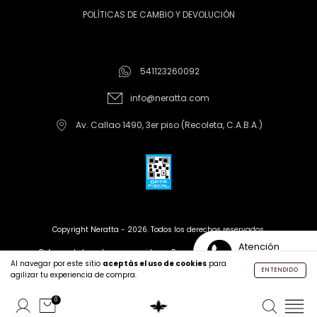
POLÍTICAS DE CAMBIO Y DEVOLUCIÓN
541123260092
info@neratta.com
Av. Callao 1490, 3er piso (Recoleta, C.A.B.A.)
Copyright Neratta - 2026. Todos los derechos reservados.
Atención
Defensa de las y los consumidores. Para reclamos
ingrese aquí
Personalizada
Al navegar por este sitio
aceptás el uso de cookies
para
ENTENDIDO
agilizar tu experiencia de compra.
Creado con tiendanube |
Desarrollado por Leren
0