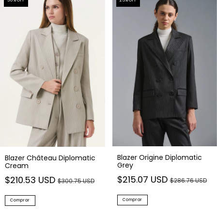
30
% OFF
25
% OFF
Blazer Origine Diplomatic
Blazer Château Diplomatic
Grey
Cream
$215.07 USD
$210.53 USD
$286.76 USD
$300.75 USD
Comprar
Comprar