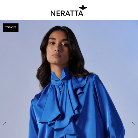
50
% OFF